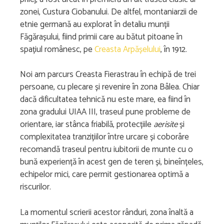
zonei, Custura Ciobanului. De altfel, montaniarzii de
etnie germană au explorat în detaliu munții
Făgărașului, fiind primii care au bătut pitoane în
spațiul românesc, pe
Creasta Arpășelului
, în 1912.
Noi am parcurs Creasta Fierastrau în echipă de trei
persoane, cu plecare și revenire în zona Bâlea. Chiar
dacă dificultatea tehnică nu este mare, ea fiind în
zona gradului UIAA III, traseul pune probleme de
orientare, iar stânca friabilă, protecțiile
aerisite
și
complexitatea tranzițiilor între urcare și coborâre
recomandă traseul pentru iubitorii de munte cu o
bună experiență în acest gen de teren și, bineînțeles,
echipelor mici, care permit gestionarea optimă a
riscurilor.
La momentul scrierii acestor rânduri, zona înaltă a