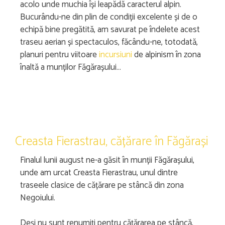
acolo unde muchia își leapădă caracterul alpin.
Bucurându-ne din plin de condiții excelente și de o
echipă bine pregătită, am savurat pe îndelete acest
traseu aerian și spectaculos, făcându-ne, totodată,
planuri pentru viitoare
incursiuni
de alpinism în zona
înaltă a munților Făgărașului…
Creasta Fierastrau, cățărare în Făgărași
Finalul lunii august ne-a găsit în munții Făgărașului,
unde am urcat Creasta Fierastrau, unul dintre
traseele clasice de cățărare pe stâncă din zona
Negoiului.
Deși nu sunt renumiți pentru cățărarea pe stâncă,