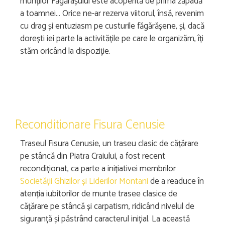
munților Făgărașului este acoperită de prima zăpadă
a toamnei… Orice ne-ar rezerva viitorul, însă, revenim
cu drag și entuziasm pe custurile făgărășene, și, dacă
dorești iei parte la activitățile pe care le organizăm, îți
stăm oricând la dispoziție.
Reconditionare Fisura Cenusie
Traseul Fisura Cenusie, un traseu clasic de cățărare
pe stâncă din Piatra Craiului, a fost recent
recondiționat, ca parte a inițiativei membrilor
Societății Ghizilor și Liderilor Montani
de a readuce în
atenția iubitorilor de munte trasee clasice de
cățărare pe stâncă și carpatism, ridicând nivelul de
siguranță și păstrând caracterul inițial. La această