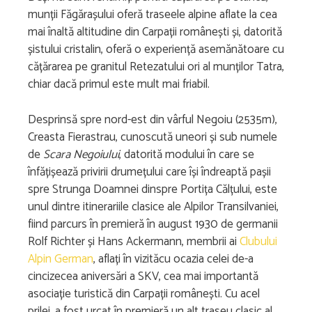
munții Făgărașului oferă traseele alpine aflate la cea
mai înaltă altitudine din Carpații românești și, datorită
șistului cristalin, oferă o experiență asemănătoare cu
cățărarea pe granitul Retezatului ori al munților Tatra,
chiar dacă primul este mult mai friabil.
Desprinsă spre nord-est din vârful Negoiu (2535m),
Creasta Fierastrau, cunoscută uneori și sub numele
de
Scara Negoiului
, datorită modului în care se
înfățișează privirii drumețului care își îndreaptă pașii
spre Strunga Doamnei dinspre Portița Călțului, este
unul dintre itinerariile clasice ale Alpilor Transilvaniei,
fiind parcurs în premieră în august 1930 de germanii
Rolf Richter și Hans Ackermann, membrii ai
Clubului
Alpin German
, aflați în vizităcu ocazia celei de-a
cincizecea aniversări a SKV, cea mai importantă
asociație turistică din Carpații românești. Cu acel
prilej, a fost urcat în premieră un alt traseu clasic al