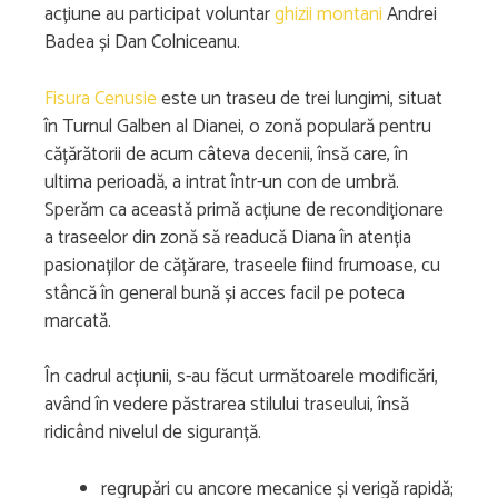
acțiune au participat voluntar
ghizii montani
Andrei
Badea și Dan Colniceanu.
Fisura Cenusie
este un traseu de trei lungimi, situat
în Turnul Galben al Dianei, o zonă populară pentru
cățărătorii de acum câteva decenii, însă care, în
ultima perioadă, a intrat într-un con de umbră.
Sperăm ca această primă acțiune de recondiționare
a traseelor din zonă să readucă Diana în atenția
pasionaților de cățărare, traseele fiind frumoase, cu
stâncă în general bună și acces facil pe poteca
marcată.
În cadrul acțiunii, s-au făcut următoarele modificări,
având în vedere păstrarea stilului traseului, însă
ridicând nivelul de siguranță.
regrupări cu ancore mecanice și verigă rapidă;