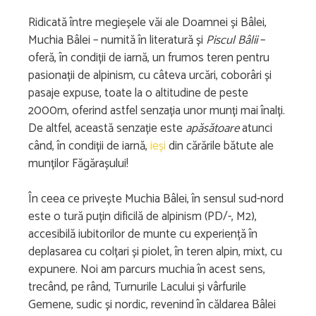
Ridicată între megieșele văi ale Doamnei și Bâlei,
Muchia Bâlei – numită în literatură și
Piscul Bâlii
–
oferă, în condiții de iarnă, un frumos teren pentru
pasionații de alpinism, cu câteva urcări, coborâri și
pasaje expuse, toate la o altitudine de peste
2000m, oferind astfel senzația unor munți mai înalți.
De altfel, această senzație este
apăsătoare
atunci
când, în condiții de iarnă,
ieși
din cărările bătute ale
munților Făgărașului!
În ceea ce privește Muchia Bâlei, în sensul sud-nord
este o tură puțin dificilă de alpinism (PD/-, M2),
accesibilă iubitorilor de munte cu experiență în
deplasarea cu colțari și piolet, în teren alpin, mixt, cu
expunere. Noi am parcurs muchia în acest sens,
trecând, pe rând, Turnurile Lacului și vârfurile
Gemene, sudic și nordic, revenind în căldarea Bâlei