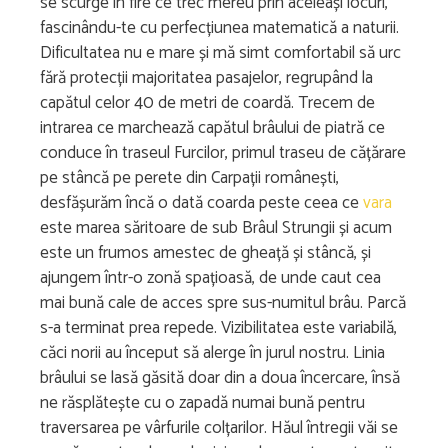
se scurge în fire ce trec mereu prin aceleași locuri,
fascinându-te cu perfecțiunea matematică a naturii.
Dificultatea nu e mare și mă simt comfortabil să urc
fără protecții majoritatea pasajelor, regrupând la
capătul celor 40 de metri de coardă. Trecem de
intrarea ce marchează capătul brâului de piatră ce
conduce în traseul Furcilor, primul traseu de cățărare
pe stâncă pe perete din Carpații românești,
desfășurăm încă o dată coarda peste ceea ce
vara
este marea săritoare de sub Brâul Strungii și acum
este un frumos amestec de gheață și stâncă, și
ajungem într-o zonă spațioasă, de unde caut cea
mai bună cale de acces spre sus-numitul brâu. Parcă
s-a terminat prea repede. Vizibilitatea este variabilă,
căci norii au început să alerge în jurul nostru. Linia
brâului se lasă găsită doar din a doua încercare, însă
ne răsplătește cu o zapadă numai bună pentru
traversarea pe vârfurile colțarilor. Hăul întregii văi se