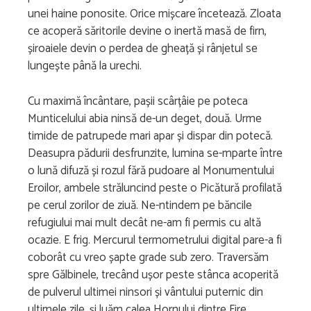
unei haine ponosite. Orice mișcare încetează. Zloata
ce acoperă săritorile devine o inertă masă de firn,
șiroaiele devin o perdea de gheață și rânjetul se
lungește până la urechi.
Cu maximă încântare, pașii scârțâie pe poteca
Munticelului abia ninsă de-un deget, două. Urme
timide de patrupede mari apar și dispar din potecă.
Deasupra pădurii desfrunzite, lumina se-mparte între
o lună difuză și rozul fără pudoare al Monumentului
Eroilor, ambele străluncind peste o Picătură profilată
pe cerul zorilor de ziuă. Ne-ntindem pe băncile
refugiului mai mult decât ne-am fi permis cu altă
ocazie. E frig. Mercurul termometrului digital pare-a fi
coborât cu vreo șapte grade sub zero. Traversăm
spre Gălbinele, trecând ușor peste stânca acoperită
de pulverul ultimei ninsori și vântului puternic din
ultimele zile, și luăm calea Hornului dintre Fire,