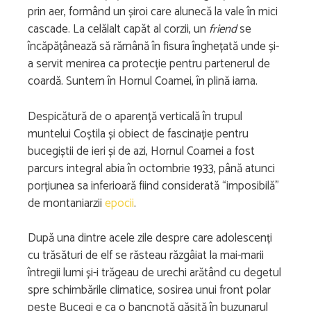
prin aer, formând un șiroi care alunecă la vale în mici
cascade. La celălalt capăt al corzii, un
friend
se
încăpățânează să rămână în fisura înghețată unde și-
a servit menirea ca protecție pentru partenerul de
coardă. Suntem în Hornul Coamei, în plină iarna.
Despicătură de o aparență verticală în trupul
muntelui Coștila și obiect de fascinație pentru
bucegiștii de ieri și de azi, Hornul Coamei a fost
parcurs integral abia în octombrie 1933, până atunci
porțiunea sa inferioară fiind considerată “imposibilă”
de montaniarzii
epocii
.
După una dintre acele zile despre care adolescenți
cu trăsături de elf se răsteau răzgâiat la mai-marii
întregii lumi și-i trăgeau de urechi arătând cu degetul
spre schimbările climatice, sosirea unui front polar
peste Bucegi e ca o bancnotă găsită în buzunarul