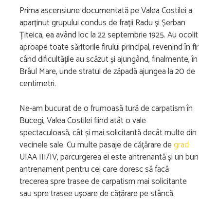
Prima ascensiune documentată pe Valea Costilei a
aparținut grupului condus de frații Radu și Șerban
Țiteica, ea având loc la 22 septembrie 1925. Au ocolit
aproape toate săritorile firului principal, revenind în fir
când dificultățile au scăzut și ajungând, finalmente, în
Brâul Mare, unde stratul de zăpadă ajungea la 20 de
centimetri.
Ne-am bucurat de o frumoasă tură de carpatism în
Bucegi, Valea Costilei fiind atât o vale
spectaculoasă, cât și mai solicitantă decât multe din
vecinele sale. Cu multe pasaje de cățărare de
grad
UIAA III/IV, parcurgerea ei este antrenantă și un bun
antrenament pentru cei care doresc să facă
trecerea spre trasee de carpatism mai solicitante
sau spre trasee ușoare de cățărare pe stâncă.