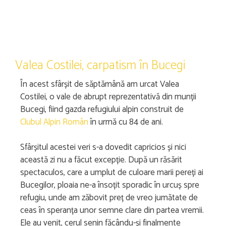
Valea Costilei, carpatism în Bucegi
În acest sfârșit de săptămână am urcat Valea
Costilei, o vale de abrupt reprezentativă din munții
Bucegi, fiind gazda refugiului alpin construit de
Clubul Alpin Român
în urmă cu 84 de ani.
Sfârșitul acestei veri s-a dovedit capricios și nici
această zi nu a făcut excepție. După un răsărit
spectaculos, care a umplut de culoare marii pereți ai
Bucegilor, ploaia ne-a însoțit sporadic în urcuș spre
refugiu, unde am zăbovit preț de vreo jumătate de
ceas în speranța unor semne clare din partea vremii.
Ele au venit, cerul senin făcându-și finalmente