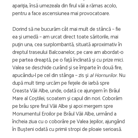
apariția, însă umezeala din firul văii a rămas acolo,
pentru a face ascensiunea mai provocatoare.
Dorind să ne bucurăm cât mai mult de stâncă – fie
ea și umedă – am urcat direct toate săritorile, mai
puțin una, cea surplombantă, situată aproximativ în
dreptul traseului Balcoanelor, pe care am abordat-o
pe partea dreaptă, pe o față înclinată și cu prize mici.
Valea se deschide curând și se împarte în două fire,
apucându-l pe cel din stânga – zis și
al Hornurilor
. Nu
după mult timp urcăm pe fețele de iarbă spre
Creasta Văii Albe, unde, odată ce ajungem în Brâul
Mare al Coștilei, scoatem și capul din nori. Coborâm
pe brâu spre firul Văii Albe și apoi mergem spre
Monumentul Eroilor pe Brâul Văii Albe, urmând a
încheia ziua cu o coborâre pe Valea Jepilor, ajungând
în Bușteni odată cu primii stropi de ploaie serioasă.