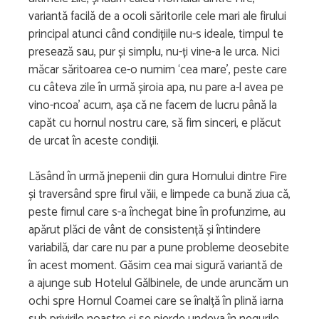
variantă facilă de a ocoli săritorile cele mari ale firului
principal atunci când condițiile nu-s ideale, timpul te
presează sau, pur și simplu, nu-ți vine-a le urca. Nici
măcar săritoarea ce-o numim ‘cea mare’, peste care
cu câteva zile în urmă șiroia apa, nu pare a-l avea pe
vino-ncoa’ acum, așa că ne facem de lucru până la
capăt cu hornul nostru care, să fim sinceri, e plăcut
de urcat în aceste condiții.
Lăsând în urmă jnepenii din gura Hornului dintre Fire
și traversând spre firul văii, e limpede ca bună ziua că,
peste firnul care s-a închegat bine în profunzime, au
apărut plăci de vânt de consistență și întindere
variabilă, dar care nu par a pune probleme deosebite
în acest moment. Găsim cea mai sigură variantă de
a ajunge sub Hotelul Gălbinele, de unde aruncăm un
ochi spre Hornul Coamei care se înalță în plină iarna