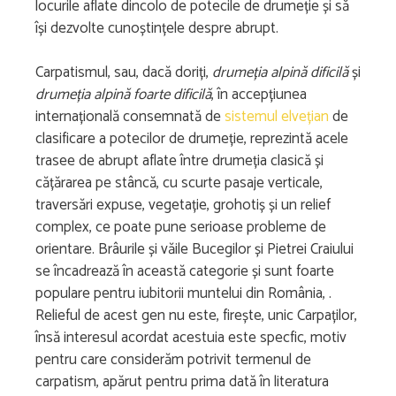
locurile aflate dincolo de potecile de drumeție și să
își dezvolte cunoștințele despre abrupt.
Carpatismul, sau, dacă doriți,
drumeția alpină dificilă
și
drumeția alpină foarte dificilă
, în accepțiunea
internațională consemnată de
sistemul elvețian
de
clasificare a potecilor de drumeție, reprezintă acele
trasee de abrupt aflate între drumeția clasică și
cățărarea pe stâncă, cu scurte pasaje verticale,
traversări expuse, vegetație, grohotiș și un relief
complex, ce poate pune serioase probleme de
orientare. Brâurile și văile Bucegilor și Pietrei Craiului
se încadrează în această categorie și sunt foarte
populare pentru iubitorii muntelui din România, .
Relieful de acest gen nu este, firește, unic Carpaților,
însă interesul acordat acestuia este specfic, motiv
pentru care considerăm potrivit termenul de
carpatism, apărut pentru prima dată în literatura