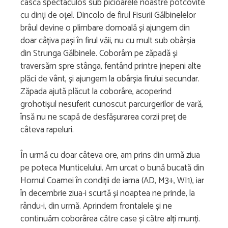
cască spectaculos sub picioarele noastre potcovite
cu dinți de oțel. Dincolo de firul Fisurii Gălbinelelor
brâul devine o plimbare domoală și ajungem din
doar câțiva pași în firul văii, nu cu mult sub obârșia
din Strunga Gălbinele. Coborâm pe zăpadă și
traversăm spre stânga, fentând printre jnepeni alte
plăci de vânt, și ajungem la obârșia firului secundar.
Zăpada ajută plăcut la coborâre, acoperind
grohotișul nesuferit cunoscut parcurgerilor de vară,
însă nu ne scapă de desfășurarea corzii preț de
câteva rapeluri.
În urmă cu doar câteva ore, am prins din urmă ziua
pe poteca Munticelului. Am urcat o bună bucată din
Hornul Coamei în condiții de iarna (AD, M3+, WI1), iar
în decembrie ziua-i scurtă și noaptea ne prinde, la
rându-i, din urmă. Aprindem frontalele și ne
continuăm coborârea către case și către alți munți.