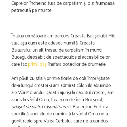
Caprelor, încheind tura de carpatism și o zi frumoasă
petrecută pe munte.
În ziua următoare am parcurs Creasta Bucșoiului Mic
sau, așa cum este adesea numită, Creasta
Balaurului, un alt traseu de carpatism în munții
Bucegi, deosebit de spectaculos și accesibil celor
care fac
primii pași
înafara potecilor de drumeție.
Am pășit cu sfială printre florile de colț împrăștiate
de-a lungul crestei și am admirat căldările aburinde
ale Văii Morarului. Odată ajunși la capătul crestei, am
ajuns la vârful Omu, fără a omite însă Bucșoiul,
uriașul de piatră răsunătoare
al Bucegilor. Forfota
specifică unei zile de duminică la vârful Omu ne-a
gonit rapid spre Valea Cerbului, care ne-a condus