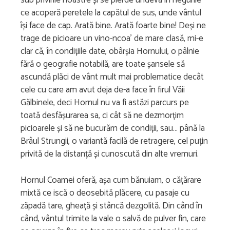
sub privirile noastre și se pierde undeva în negurile
ce acoperă peretele la capătul de sus, unde vântul
își face de cap. Arată bine. Arată foarte bine! Deși ne
trage de picioare un vino-ncoa’ de mare clasă, mi-e
clar că, în condițiile date, obârșia Hornului, o pâlnie
fără o geografie notabilă, are toate șansele să
ascundă plăci de vânt mult mai problematice decât
cele cu care am avut deja de-a face în firul Văii
Gălbinele, deci Hornul nu va fi astăzi parcurs pe
toată desfășurarea sa, ci cât să ne dezmorțim
picioarele și să ne bucurăm de condiții, sau… până la
Brâul Strungii, o variantă facilă de retragere, cel puțin
privită de la distanță și cunoscută din alte vremuri.
Hornul Coamei oferă, așa cum bănuiam, o cățărare
mixtă ce iscă o deosebită plăcere, cu pasaje cu
zăpadă tare, gheață și stâncă dezgolită. Din când în
când, vântul trimite la vale o salvă de pulver fin, care