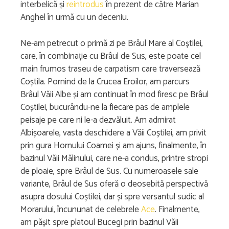
interbelică și
reintrodus
în prezent de către Marian
Anghel în urmă cu un deceniu.
Ne-am petrecut o primă zi pe Brâul Mare al Coștilei,
care, în combinație cu Brâul de Sus, este poate cel
main frumos traseu de carpatism care traversează
Coștila. Pornind de la Crucea Eroilor, am parcurs
Brâul Văii Albe și am continuat în mod firesc pe Brâul
Coștilei, bucurându-ne la fiecare pas de amplele
peisaje pe care ni le-a dezvăluit. Am admirat
Albișoarele, vasta deschidere a Văii Coștilei, am privit
prin gura Hornului Coamei și am ajuns, finalmente, în
bazinul Văii Mălinului, care ne-a condus, printre stropi
de ploaie, spre Brâul de Sus. Cu numeroasele sale
variante, Brâul de Sus oferă o deosebită perspectivă
asupra dosului Coștilei, dar și spre versantul sudic al
Morarului, încununat de celebrele
Ace
. Finalmente,
am pășit spre platoul Bucegi prin bazinul Văii