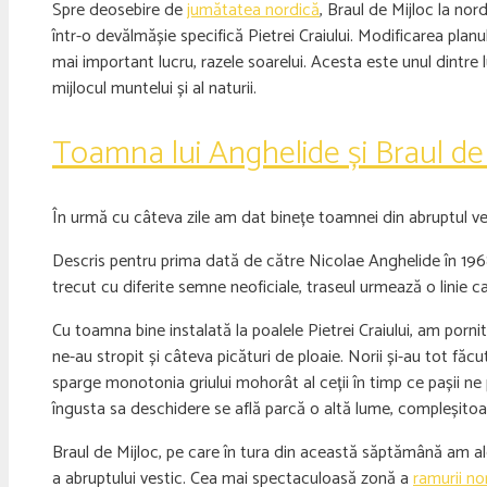
Spre deosebire de
jumătatea nordică
, Braul de Mijloc la no
într-o devălmășie specifică Pietrei Craiului. Modificarea planul
mai important lucru, razele soarelui. Acesta este unul dintre lu
mijlocul muntelui și al naturii.
Toamna lui Anghelide și Braul de
În urmă cu câteva zile am dat binețe toamnei din abruptul vest
Descris pentru prima dată de către Nicolae Anghelide în 1968,
trecut cu diferite semne neoficiale, traseul urmează o linie ca
Cu toamna bine instalată la poalele Pietrei Craiului, am porni
ne-au stropit și câteva picături de ploaie. Norii și-au tot f
sparge monotonia griului mohorât al ceții în timp ce pașii ne
îngusta sa deschidere se află parcă o altă lume, compleșitoar
Braul de Mijloc, pe care în tura din această săptămână am ale
a abruptului vestic. Cea mai spectaculoasă zonă a
ramurii no