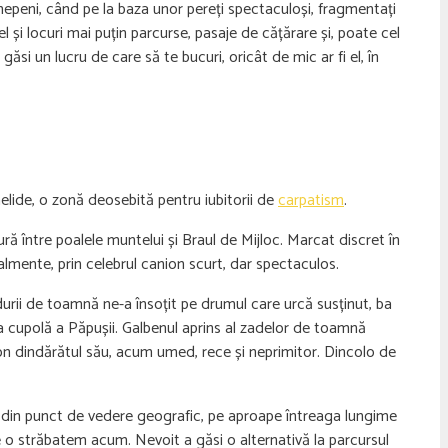
jnepeni, când pe la baza unor pereți spectaculoși, fragmentați
el și locuri mai puțin parcurse, pasaje de cățărare și, poate cel
ăsi un lucru de care să te bucuri, oricât de mic ar fi el, în
helide, o zonă deosebită pentru iubitorii de
carpatism
.
ă între poalele muntelui și Braul de Mijloc. Marcat discret în
nalmente, prin celebrul canion scurt, dar spectaculos.
ădurii de toamnă ne-a însoțit pe drumul care urcă susținut, ba
ea cupolă a Păpușii. Galbenul aprins al zadelor de toamnă
ion dindărătul său, acum umed, rece și neprimitor. Dincolo de
e, din punct de vedere geografic, pe aproape întreaga lungime
e o străbatem acum. Nevoit a găsi o alternativă la parcursul