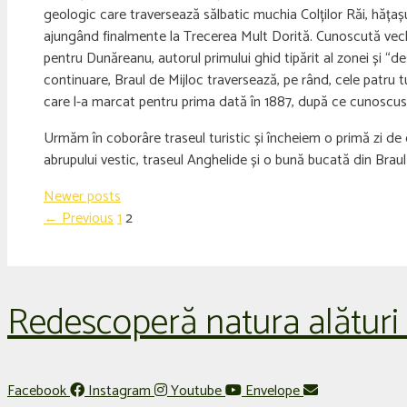
geologic care traversează sălbatic muchia Colților Răi, hățașul 
ajungând finalmente la Trecerea Mult Dorită. Cunoscută vechil
pentru Dunăreanu, autorul primului ghid tipărit al zonei și “d
continuare, Braul de Mijloc traversează, pe rând, cele patru tu
care l-a marcat pentru prima dată în 1887, după ce cunoscu
Urmăm în coborâre traseul turistic și încheiem o primă zi de 
abrupului vestic, traseul Anghelide și o bună bucată din Braul
Newer posts
Page
Page
←
Previous
1
2
Redescoperă natura alături
Facebook
Instagram
Youtube
Envelope