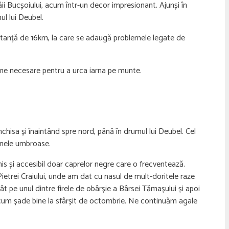
ăii Bucșoiului, acum într-un decor impresionant. Ajunși în
l lui Deubel.
 distanță de 16km, la care se adaugă problemele legate de
nime necesare pentru a urca iarna pe munte.
hisa și înaintând spre nord, până în drumul lui Deubel. Cel
zonele umbroase.
is și accesibil doar caprelor negre care o frecventează.
Pietrei Craiului, unde am dat cu nasul de mult-doritele raze
 pe unul dintre firele de obârșie a Bârsei Tămașului și apoi
șa cum șade bine la sfârșit de octombrie. Ne continuăm agale