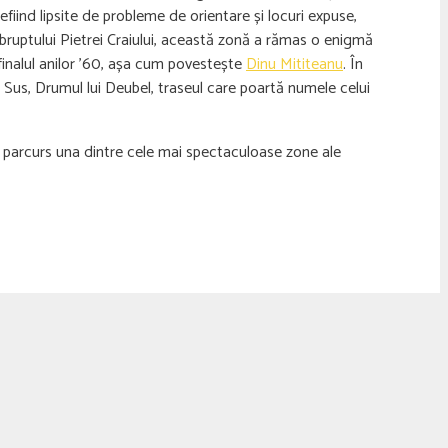
nefiind lipsite de probleme de orientare și locuri expuse,
abruptului Pietrei Craiului, această zonă a rămas o enigmă
 finalul anilor ’60, așa cum povestește
Dinu Mititeanu
. În
de Sus, Drumul lui Deubel, traseul care poartă numele celui
fi parcurs una dintre cele mai spectaculoase zone ale