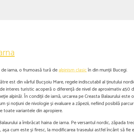
iarna
t de iarna, o frumoasă tură de
alpinism clasic
în din munții Bucegi.
e est din vârful Bucșoiu Mare, regele indiscutabil al ținutului nordic
de interes turistic acoperă o diferență de nivel de aproximativ 450 d
ție alpină). În condiții de iarnă, urcarea pe Creasta Balaurului este o 
m și noțiuni de nivologie și evaluare a zăpezii, nefiind posibilă par
e toate variantele din apropiere.
alaurului a îmbrăcat haina de iarna. Pe versantul nordic, zăpada tr
 așa cum este și firesc, la modificarea traseului astfel încânt să fie