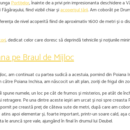
trunga
Portițelor
, înainte de a privi prin impresionanta deschidere a V
ăgărașului, fiind vizibil chiar și
acoperișul țării
. Am coborât pe Drumu
, diferența de nivel acoperită fiind de aproximativ 1600 de metri și o
tori
, dedicat celor care doresc să deprindă tehnicile și noțiunile mi
mna pe Braul de Mijloc
oc, am continuat cu partea sudică a acestuia, pornind din Poiana Inc
m către Poiana Inchisa, am născocit un alt plan, zoriți de frigul din 
îi spune numele, un loc pe cât de frumos și misterios, pe atât de înch
și retragere. Pe una dintre aceste ieșiri am urcat și noi spre creasta 
pornit pe creastă preț de câteva sute de metri, după care am coborât
nd atins apoi elementar și, foarte important, printr-un soare cald, a
ta le aruncă spre vale, ajungând în final în drumul lui Deubel.