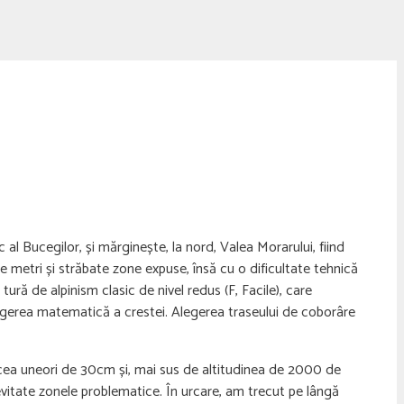
 al Bucegilor, și mărginește, la nord, Valea Morarului, fiind
e metri și străbate zone expuse, însă cu o dificultate tehnică
tură de alpinism clasic de nivel redus (F, Facile), care
curgerea matematică a crestei. Alegerea traseului de coborâre
ecea uneori de 30cm și, mai sus de altitudinea de 2000 de
 evitate zonele problematice. În urcare, am trecut pe lângă