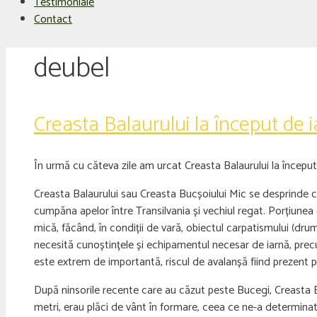
Testimoniale
Contact
deubel
Creasta Balaurului la început de 
În urmă cu căteva zile am urcat Creasta Balaurului la începu
Creasta Balaurului sau Creasta Bucșoiului Mic se desprinde cătr
cumpăna apelor între Transilvania și vechiul regat. Porțiunea 
mică, făcând, în condiții de vară, obiectul carpatismului (drume
necesită cunoștințele și echipamentul necesar de iarnă, precu
este extrem de importantă, riscul de avalanșă fiind prezent p
După ninsorile recente care au căzut peste Bucegi, Creasta B
metri, erau plăci de vânt în formare, ceea ce ne-a determinat,