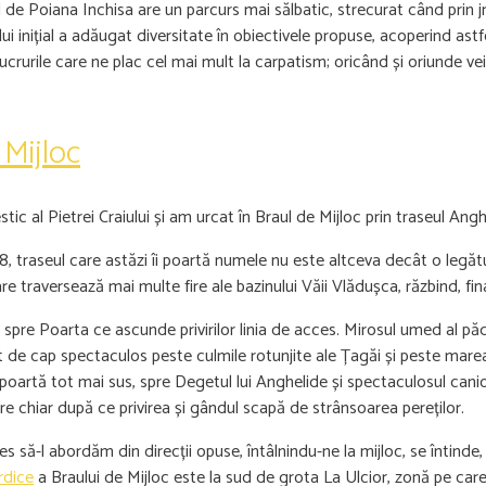
rd de Poiana Inchisa are un parcurs mai sălbatic, strecurat când prin 
ui inițial a adăugat diversitate în obiectivele propuse, acoperind astf
crurile care ne plac cel mai mult la carpatism; oricând și oriunde vei g
 Mijloc
ic al Pietrei Craiului și am urcat în Braul de Mijloc prin traseul Ang
 traseul care astăzi îi poartă numele nu este altceva decât o legătur
re traversează mai multe fire ale bazinului Văii Vlădușca, răzbind, fi
t spre Poarta ce ascunde privirilor linia de acces. Mirosul umed al p
ăcut de cap spectaculos peste culmile rotunjite ale Țagăi și peste mar
 poartă tot mai sus, spre Degetul lui Anghelide și spectaculosul can
e chiar după ce privirea și gândul scapă de strânsoarea pereților.
s să-l abordăm din direcții opuse, întâlnindu-ne la mijloc, se întind
rdice
a Braului de Mijloc este la sud de grota La Ulcior, zonă pe car