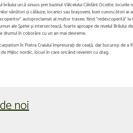
brâului urcă sinuos prin bazinul Vâlcelului Căldării Ocolite, locurile 
or vânători și călăuze, locanici sau brașoveni, buni cunoscători ai 
escoperitor” autoproclamat al multor trasee, fiind “redescoperită” la
rnuri ale Șpirlei și intersectează, foarte aproape de nivelul Brâului 
se drumul în coborâre cu un an mai devreme.
carpatism în Piatra Craiului împresurați de ceață, dar bucuroși de a 
 de Mijloc nordic, locuri în care oricând revenim cu drag.
 de noi