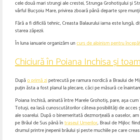
cele două mari strungi ale crestei, Strunga Grohotișului și S
vârful Bucșoiu Mare, privirea zboară până departe spre munții F
Fără a fi dificilă tehnic, Creasta Balaurului iarna este lungă
starea zăpezii.
În luna ianuarie organizăm un
curs de alpinism pentru începă
Chiciură în Poiana Inchisa și toa
După
o primă zi
petrecută pe ramura nordică a Braului de Mijl
puțin ăsta a fost planul la plecare, căci pe măsură ce înainta
Poiana Inchisă, aninată între Marele Grohotiș, pare, așa cum 
Totuși, ea lasă cunoscutătorilor câteva posibilități de acces 
ale soarelui. După o binemeritată dezmorțeală a oaselor, am 
pe Brâul de Sus până în
traseul Umerilor
, Braul de Mijloc fii
drumul printre jnepenii brâului și peste muchiile pe care creas