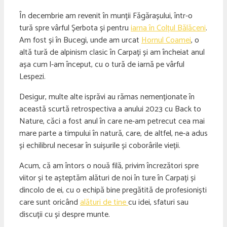
În decembrie am revenit în munții Făgărașului, într-o
tură spre vârful Șerbota și pentru
iarna în Colțul Bălăceni
.
Am fost și în Bucegi, unde am urcat
Hornul Coamei
, o
altă tură de alpinism clasic în Carpați și am încheiat anul
așa cum l-am început, cu o tură de iarnă pe vârful
Lespezi.
Desigur, multe alte isprăvi au rămas nemenționate în
această scurtă retrospectiva a anului 2023 cu Back to
Nature, căci a fost anul în care ne-am petrecut cea mai
mare parte a timpului în natură, care, de altfel, ne-a adus
și echilibrul necesar în suișurile și coborârile vieții.
Acum, că am întors o nouă filă, privim încrezători spre
viitor și te așteptăm alături de noi în ture în Carpați și
dincolo de ei, cu o echipă bine pregătită de profesioniști
care sunt oricând
alături
de
tine
cu idei, sfaturi sau
discuții cu și despre munte.