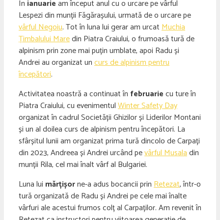
În
ianuarie
am început anul cu o urcare pe vârful
Lespezi din munții Făgărașului, urmată de o urcare pe
vârful Negoiu
. Tot în luna lui gerar am urcat
Muchia
Țimbalului Mare
din Piatra Craiului, o frumoasă tură de
alpinism prin zone mai puțin umblate, apoi Radu și
Andrei au organizat un
curs de alpinism pentru
începători
.
Activitatea noastră a continuat în
februarie
cu ture în
Piatra Craiului, cu evenimentul
Winter Safety Day
organizat în cadrul Societății Ghizilor și Liderilor Montani
și un al doilea curs de alpinism pentru începători. La
sfârșitul lunii am organizat prima tură dincolo de Carpați
din 2023, Andreea și Andrei urcând pe
vârful Musala
din
munții Rila, cel mai înalt vârf al Bulgariei.
Luna lui
mărțișor
ne-a adus bocancii prin
Retezat
, într-o
tură organizată de Radu și Andrei pe cele mai înalte
vârfuri ale acestui frumos colț al Carpaților. Am revenit în
Retezat ca instructori pentru viitoarea generație de