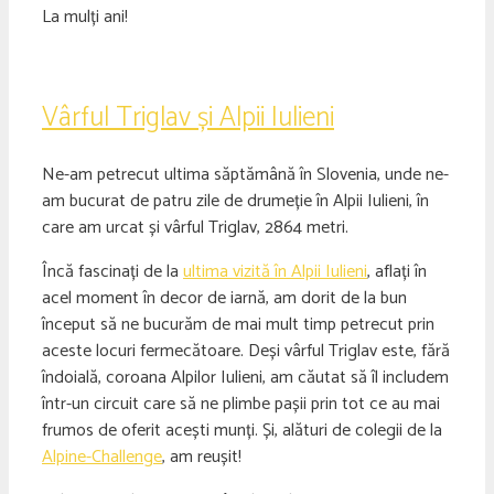
La mulți ani!
Vârful Triglav și Alpii Iulieni
Ne-am petrecut ultima săptămână în Slovenia, unde ne-
am bucurat de patru zile de drumeție în Alpii Iulieni, în
care am urcat și vârful Triglav, 2864 metri.
Încă fascinați de la
ultima vizită în Alpii Iulieni
, aflați în
acel moment în decor de iarnă, am dorit de la bun
început să ne bucurăm de mai mult timp petrecut prin
aceste locuri fermecătoare. Deși vârful Triglav este, fără
îndoială, coroana Alpilor Iulieni, am căutat să îl includem
într-un circuit care să ne plimbe pașii prin tot ce au mai
frumos de oferit acești munți. Și, alături de colegii de la
Alpine-Challenge
, am reușit!