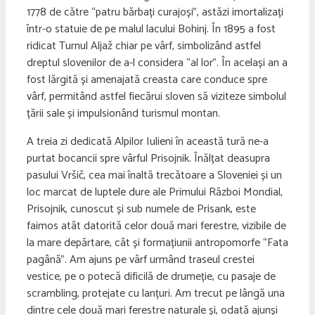
1778 de către “patru bărbați curajoși”, astăzi imortalizați
într-o statuie de pe malul lacului Bohinj. În 1895 a fost
ridicat Turnul Aljaž chiar pe vârf, simbolizând astfel
dreptul slovenilor de a-l considera “al lor”. În același an a
fost lărgită și amenajată creasta care conduce spre
vârf, permitând astfel fiecărui sloven să viziteze simbolul
țării sale și impulsionând turismul montan.
A treia zi dedicată Alpilor Iulieni în această tură ne-a
purtat bocancii spre vârful Prisojnik. Înălțat deasupra
pasului Vršič, cea mai înaltă trecătoare a Sloveniei și un
loc marcat de luptele dure ale Primului Război Mondial,
Prisojnik, cunoscut și sub numele de Prisank, este
faimos atât datorită celor două mari ferestre, vizibile de
la mare depărtare, cât și formațiunii antropomorfe “Fata
pagână”. Am ajuns pe vârf urmând traseul crestei
vestice, pe o potecă dificilă de drumeție, cu pasaje de
scrambling, protejate cu lanțuri. Am trecut pe lângă una
dintre cele două mari ferestre naturale și, odată ajunși