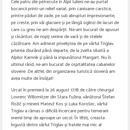
Cele patru zile petrecute în Alpii Iulieni ne-au purtat
bocancii printr-un relief variat, prin canioane carstice,
printre păduri de zade, pe sub abrupturi impresionante,
pe creste, prin văi glaciare și pe lângă oglinzi de lacuri de
care cu greu ne-am despărțit. Ne-am bucurat de apusuri
și răsărituri, de nopți senine de vară și de stelele
căzătoare. Am admirat priveliștea de pe vârful Triglav,
privirea zburând până departe, de la zvelta siluetă a
Alpilor Kamnik și până la impunătorul Mangart. Nu în
ultimul rând, ne-am bucurat de ospitalitatea cabanelor
slovene. De altfel, din organizarea turistică slovenă am
avea multe de învățat!
Urcat în premieră la 26 august 1778 de către chirurgul
Lovrenc Willomitzer din Stara Fužina, vânătorul Štefan
Rožič și minerii Matevž Kos și Luka Korošec, vârful
Triglav a rămas o dificilă încercare pentru temerarii
vremii timp de aproape un secol. În 1895, creasta
îngustă dintre vârful Triglav și fratele mai mic al