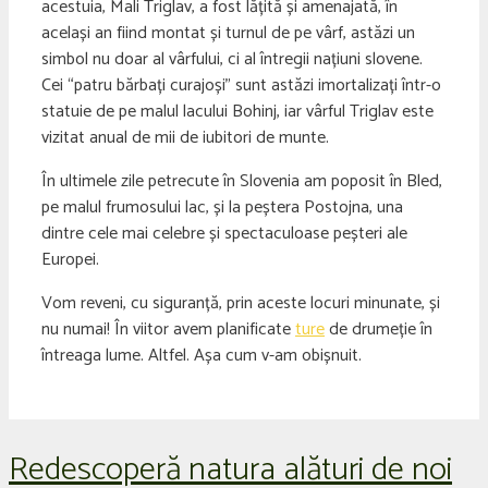
acestuia, Mali Triglav, a fost lățită și amenajată, în
același an fiind montat și turnul de pe vârf, astăzi un
simbol nu doar al vârfului, ci al întregii națiuni slovene.
Cei “patru bărbați curajoși” sunt astăzi imortalizați într-o
statuie de pe malul lacului Bohinj, iar vârful Triglav este
vizitat anual de mii de iubitori de munte.
În ultimele zile petrecute în Slovenia am poposit în Bled,
pe malul frumosului lac, și la peștera Postojna, una
dintre cele mai celebre și spectaculoase peșteri ale
Europei.
Vom reveni, cu siguranță, prin aceste locuri minunate, și
nu numai! În viitor avem planificate
ture
de drumeție în
întreaga lume. Altfel. Așa cum v-am obișnuit.
Redescoperă natura alături de noi