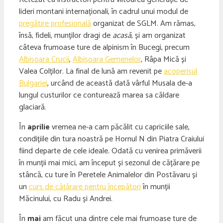
lideri montani internaționali, în cadrul unui modul de
pregătire profesională
organizat de SGLM. Am rămas,
însă, fideli, munților dragi de
acasă
, și am organizat
câteva frumoase ture de alpinism în Bucegi, precum
Albișoara Crucii
,
Albișoara Gemenelor
, Râpa Mică și
Valea Colților. La final de lună am revenit pe
acoperișul
Bulgariei
, urcând de această dată vârful Musala de-a
lungul custurilor ce conturează marea sa căldare
glaciară.
În
aprilie
vremea ne-a cam păcălit cu capriciile sale,
condițiile din tura noastră pe Hornul N din Piatra Craiului
fiind departe de cele ideale. Odată cu venirea primăverii
în munții mai mici, am început și sezonul de cățărare pe
stâncă, cu ture în Peretele Animalelor din Postăvaru și
un
curs de cățărare pentru începători
în munții
Măcinului, cu Radu și Andrei.
În
mai
am făcut una dintre cele mai frumoase ture de