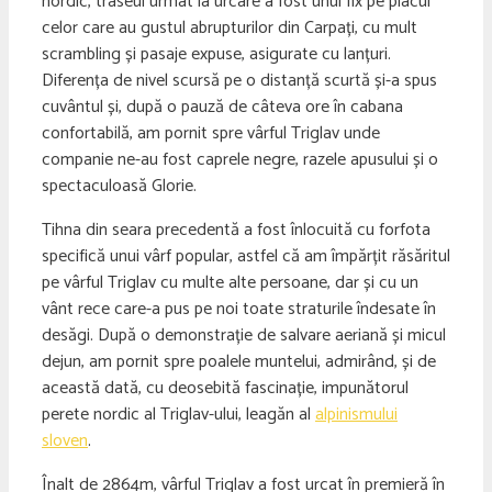
nordic, traseul urmat la urcare a fost unul fix pe placul
celor care au gustul abrupturilor din Carpați, cu mult
scrambling și pasaje expuse, asigurate cu lanțuri.
Diferența de nivel scursă pe o distanță scurtă și-a spus
cuvântul și, după o pauză de câteva ore în cabana
confortabilă, am pornit spre vârful Triglav unde
companie ne-au fost caprele negre, razele apusului și o
spectaculoasă Glorie.
Tihna din seara precedentă a fost înlocuită cu forfota
specifică unui vârf popular, astfel că am împărțit răsăritul
pe vârful Triglav cu multe alte persoane, dar și cu un
vânt rece care-a pus pe noi toate straturile îndesate în
desăgi. După o demonstrație de salvare aeriană și micul
dejun, am pornit spre poalele muntelui, admirând, și de
această dată, cu deosebită fascinație, impunătorul
perete nordic al Triglav-ului, leagăn al
alpinismului
sloven
.
Înalt de 2864m, vârful Triglav a fost urcat în premieră în