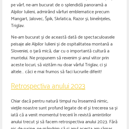
pe vârf, ne-am bucurat de o splendidă panoramă a
Alpilor Iulieni, admirând vârfuri emblematice precum
Mangart, Jalovec, Špik, Skrlatica, Razor și, bineînțeles,
Triglav.
Ne-am bucurat și de această dată de spectaculoasele
peisaje ale Alpilor Iulieni și de ospitalitatea montană a
Sloveniei, o țară mică, dar cu o importantă cultură a
muntelui. Ne propunem să revenim și anul viitor prin
aceste locuri, să vizităm nu doar vârful Triglav, ci și
altele… căci e mai frumos să faci lucrurile diferit!
Retrospectiva anului 2023
Chiar dacă pentru natură timpul nu înseamnă nimic,
viețile noastre sunt profund legate de el și trecerea sa și
iată că a venit momentul trecerii în revistă amintirilor
anului trecut și să facem retrospectiva anului 2023. Fără
pic de rușine, ne mândrim că și anul acesta am rămas