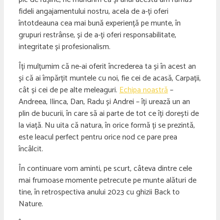
fideli angajamentului nostru, acela de a-ți oferi
întotdeauna cea mai bună experiență pe munte, în
grupuri restrânse, și de a-ți oferi responsabilitate,
integritate și profesionalism.
Îți mulțumim că ne-ai oferit încrederea ta și în acest an
și că ai împărțit muntele cu noi, fie cei de acasă, Carpații,
cât și cei de pe alte meleaguri.
Echipa noastră
–
Andreea, Ilinca, Dan, Radu și Andrei – îți urează un an
plin de bucurii, în care să ai parte de tot ce îți dorești de
la viață. Nu uita că natura, în orice formă ți se prezintă,
este leacul perfect pentru orice nod ce pare prea
încâlcit.
În continuare vom aminti, pe scurt, câteva dintre cele
mai frumoase momente petrecute pe munte alături de
tine, în retrospectiva anului 2023 cu ghizii Back to
Nature.