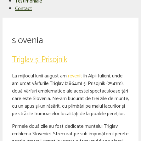
Testimoniale
Contact
slovenia
Triglav și Prisojnik
La mijlocul lunii august am
revenit
în Alpii Iulieni, unde
am urcat vârfurile Triglav (2864m) și Prisojnik (2547m),
două vârfuri emblematice ale acestei spectaculoase țări
care este Slovenia. Ne-am bucurat de trei zile de munte,
cu un apus și-un răsărit, cu plimbări pe malul lacurilor și
pe străzile frumoaselor localități de la poalele pereților.
Primele două zile au fost dedicate muntelui Triglav,
emblema Sloveniei. Strecurat pe sub impunătorul perete