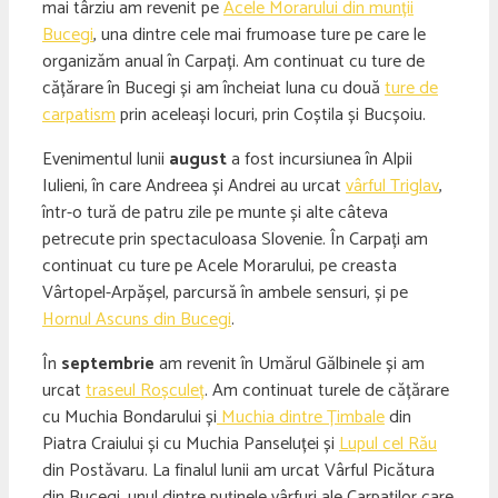
mai târziu am revenit pe
Acele Morarului din munții
Bucegi
, una dintre cele mai frumoase ture pe care le
organizăm anual în Carpați. Am continuat cu ture de
cățărare în Bucegi și am încheiat luna cu două
ture de
carpatism
prin aceleași locuri, prin Coștila și Bucșoiu.
Evenimentul lunii
august
a fost incursiunea în Alpii
Iulieni, în care Andreea și Andrei au urcat
vârful Triglav
,
într-o tură de patru zile pe munte și alte câteva
petrecute prin spectaculoasa Slovenie. În Carpați am
continuat cu ture pe Acele Morarului, pe creasta
Vârtopel-Arpășel, parcursă în ambele sensuri, și pe
Hornul Ascuns din Bucegi
.
În
septembrie
am revenit în Umărul Gălbinele și am
urcat
traseul Roșculeț
. Am continuat turele de cățărare
cu Muchia Bondarului și
Muchia dintre Țimbale
din
Piatra Craiului și cu Muchia Panseluței și
Lupul cel Rău
din Postăvaru. La finalul lunii am urcat Vârful Picătura
din Bucegi, unul dintre puținele vârfuri ale Carpaților care