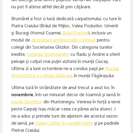
nu pot fi atinse altfel decât prin cățărare.
Brumărel a fost o lună dedicată carpatismului, cu ture în
Piatra Craiului (Brâul de Mijloc, Valea Podurilor, Umerii)
și Bucegi (Hornul Coamei,
Brâul Portiței
), inclusiv un
modul de
dezvoltare profesională continuă
pentru
colegii din Societatea Ghizilor. Din categoria turelor
inedite,
Cetatea Gropșoarelor
cu Radu și Andrei a oferit
peisaje și colțuri mai puțin vizitate în munții Ciucaș.
Ultima zi a lunii octombrie ne-a condus pașii pe
Muchia
Nord-Estică a colțului Bălăceni
, în munții Făgărașului.
Ultima tură în străinătate de anul trecut a avut loc în
noiembrie
, într-un minunat decor de toamnă și iarnă în
munții Durmitor
din Muntenegru. Venirea în forță a iernii
peste Carpați (sau măcar ceea ce părea asta atunci…)
ne-a adus și primele ture de alpinism ale acestui sezon
de iarnă, pe
Valea Colților în condiții mixte
și pe padinile
Pietrei Craiului.