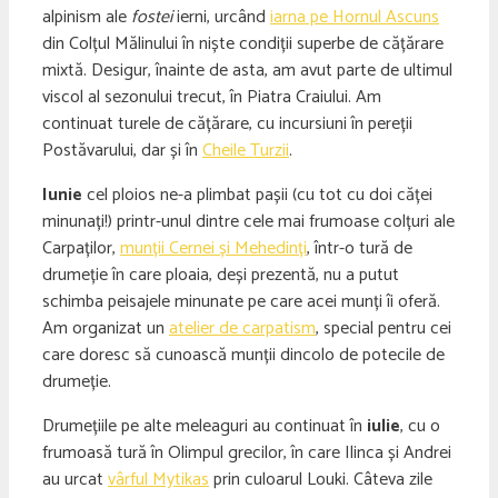
alpinism ale
fostei
ierni, urcând
iarna pe Hornul Ascuns
din Colțul Mălinului în niște condiții superbe de cățărare
mixtă. Desigur, înainte de asta, am avut parte de ultimul
viscol al sezonului trecut, în Piatra Craiului. Am
continuat turele de cățărare, cu incursiuni în pereții
Postăvarului, dar și în
Cheile Turzii
.
Iunie
cel ploios ne-a plimbat pașii (cu tot cu doi căței
minunați!) printr-unul dintre cele mai frumoase colțuri ale
Carpaților,
munții Cernei și Mehedinți
, într-o tură de
drumeție în care ploaia, deși prezentă, nu a putut
schimba peisajele minunate pe care acei munți îi oferă.
Am organizat un
atelier de carpatism
, special pentru cei
care doresc să cunoască munții dincolo de potecile de
drumeție.
Drumețiile pe alte meleaguri au continuat în
iulie
, cu o
frumoasă tură în Olimpul grecilor, în care Ilinca și Andrei
au urcat
vârful Mytikas
prin culoarul Louki. Câteva zile