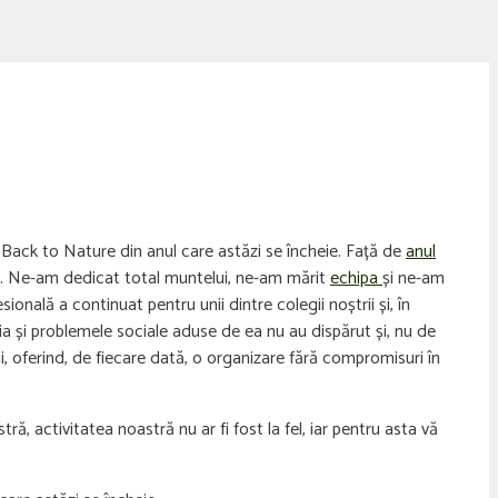
 Back to Nature din anul care astăzi se încheie. Față de
anul
raste. Ne-am dedicat total muntelui, ne-am mărit
echipa
și ne-am
sională a continuat pentru unii dintre colegii noștrii și, în
a și problemele sociale aduse de ea nu au dispărut și, nu de
și, oferind, de fiecare dată, o organizare fără compromisuri în
stră, activitatea noastră nu ar fi fost la fel, iar pentru asta vă