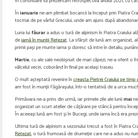
În continuare vă prezentăm retrospectiva anului 2021, cu câ
În
ianuarie
ne-am plimbat bocancii la început prin Piatra Cra
tocmai de pe vârful Grecului, unde am ajuns după abandonarea o
Luna lui
făurar
a adus o tură de alpinism în Piatra Craiului al
de
iarnă în munții Retezat
. La sfârșit de lună am organizat, 
primii pași pe munte iarna și doresc să intre în detaliu, punân
Martie
, cu ale sale neobișnuit de mari zăpezi, ne-a oferit o 
vâlcelul vecin, coborând în final pe același traseu.
O mult așteptată revenire în
creasta Pietrei Craiului pe timp 
am fost în munții Făgărașului, într-o tentativă de a urca muc
Primăvara ne-a prins din urmă, iar primele zile ale lunii
mai
ne
organizat un scurt atelier de cățărare pe stâncă pentru încep
În aceeași lună am fost și în Bucegi, unde iarna încă era pre
Ultima tură de alpinism a sezonului trecut a fost în Piatra Cr
Retezat
, o tură frumoasă de drumeție care ne-a adus nu numa