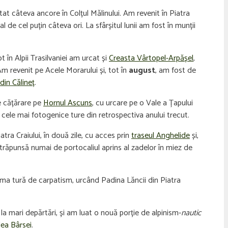
tat câteva ancore în Colțul Mălinului. Am revenit în Piatra
 de cel puțin câteva ori. La sfârșitul lunii am fost în munții
 în Alpii Trasilvaniei am urcat și
Creasta Vârtopel-Arpășel
,
Am revenit pe Acele Morarului și, tot în
august
, am fost de
in Călineț
.
e cățărare pe
Hornul Ascuns
, cu urcare pe o Vale a Țapului
 cele mai fotogenice ture din retrospectiva anului trecut.
atra Craiului, în două zile, cu acces prin
traseul Anghelide
și,
răpunsă numai de portocaliul aprins al zadelor în miez de
ltima tură de carpatism, urcând Padina Lăncii din Piatra
 la mari depărtări, și am luat o nouă porție de alpinism-
nautic
lea Bârsei
.