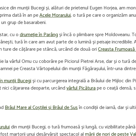
lasice din munții Bucegi și, alături de prietenul Eugen Horjea, am mon
u prima dată în an pe
Acele Morarului
, o tură pe care o organizăm anual
 un grup de basarabeni.
ustar, cu o
drumeție în Parâng
și încă o plimbare spre Moldoveanu. Tot
ânești, tură în care am avut parte de o lumină și peisaje incredibile. 
i în ture de cățărare pe stâncă, urcând de două ori
Creasta Frumoasă d
 la vârful Omu cu coborâre pe Piciorul Pietrei Arse, dar și o tură d
amnei pe Creasta Vârtopelului din munții Făgărașului, într-una dintre
în munții Bucegi
și cu parcurgerea integrală a Brâului de Mijloc din Pi
t nici cățararea deoparte, urcând
vârful Picătura
pe o ceață densă, st
ând
Brâul Mare al Coștilei și Brâul de Sus
în condiții de iarnă, dar și u
rului
din munții Bucegi, o tură frumoasă și lungă, cu vizibilitate până
m fost martorii unui desărvârșit spectacol al
mării de nori de peste Va