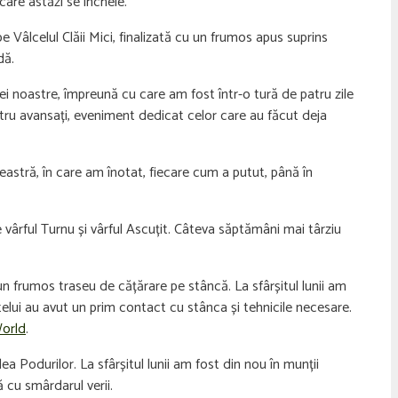
are astăzi se încheie.
e Vâlcelul Clăii Mici, finalizată cu un frumos apus suprins
dă.
i noastre, împreună cu care am fost într-o tură de patru zile
ntru avansați, eveniment dedicat celor care au făcut deja
astră, în care am înotat, fiecare cum a putut, până în
 vârful Turnu și vârful Ascuțit. Câteva săptămâni mai târziu
 un frumos traseu de cățărare pe stâncă. La sfârșitul lunii am
elui au avut un prim contact cu stânca și tehnicile necesare.
orld
.
a Podurilor. La sfârșitul lunii am fost din nou în munții
 cu smârdarul verii.