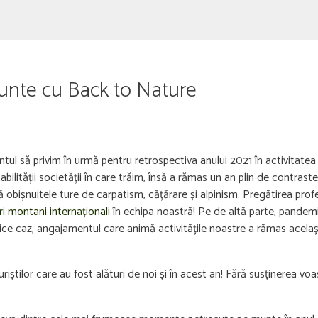
munte cu Back to Nature
ul să privim în urmă pentru retrospectiva anului 2021 în activitatea
 stabilității societății în care trăim, însă a rămas un an plin de cont
gă obișnuitele ture de carpatism, cățărare și alpinism. Pregătirea profe
eri montani internaționali
în echipa noastră! Pe de altă parte, pandemi
 orice caz, angajamentul care animă activitățile noastre a rămas acela
 turiștilor care au fost alături de noi și în acest an! Fără susținerea voa