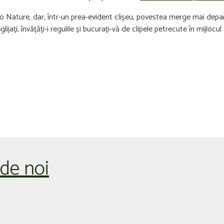
to Nature, dar, într-un prea-evident clișeu, povestea merge mai depart
jați, învățăți-i regulile și bucurați-vă de clipele petrecute în mijlocul 
 de noi