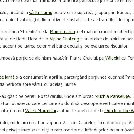
teva dintre cele mai frumoase momente petrecute pe munte în anul c
iului, urcând la
vârful Turnu
pe o vreme superbă, și apoi prin Bucegi, p
biectivului inițial din motive de instabilitate a straturilor de zăpa
ături Ilinca Stoenică de la
Munțomama
, cel mai nou membru al echipe
alături de Radu Hera de la
Alpine Challenge
, un atelier de alpinism pe
d accent pe luarea celor mai bune decizii și pe evaluarea riscurilor.
frumoasă porție de alpinism-
nautic
în Piatra Craiului, pe
Vâlcelul
cu Fere
de iarnă
s-a consumat în
aprilie
, parcurgând porțiunea cuprinsă între
hia Șerbota spre vârful cu același nume.
-au găsit pe pereții Postăvarului, unde am urcat
Muchia Panseluței
,
ători, ocazie cu care cei care au dorit să descopere verticalele munt
zentă, urcând
Valea Morarului
alături de prietenii de la
Outdoor the W
aiului, unde am urcat pe zăpadă Vâlcelul Caprelor, cu coborâre pe Vale
i peisaje frumoase, ci și o rară asortare a brândușelor de primăvară