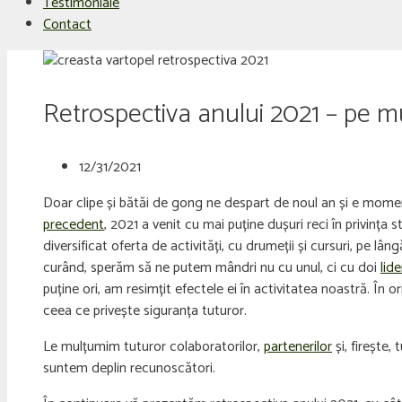
Testimoniale
Contact
Retrospectiva anului 2021 – pe 
12/31/2021
Doar clipe și bătăi de gong ne despart de noul an și e moment
precedent
, 2021 a venit cu mai puține dușuri reci în privința
diversificat oferta de activități, cu drumeții și cursuri, pe lân
curând, sperăm să ne putem mândri nu cu unul, ci cu doi
lid
puține ori, am resimțit efectele ei în activitatea noastră. În
ceea ce privește siguranța tuturor.
Le mulțumim tuturor colaboratorilor,
partenerilor
și, firește,
suntem deplin recunoscători.